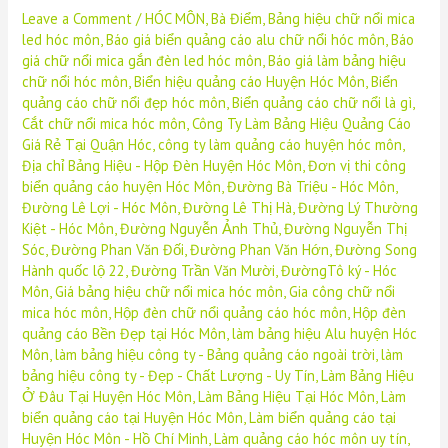
Leave a Comment
/
HÓC MÔN
,
Bà Điểm
,
Bảng hiệu chữ nổi mica
led hóc môn
,
Báo giá biển quảng cáo alu chữ nổi hóc môn
,
Báo
giá chữ nổi mica gắn đèn led hóc môn
,
Báo giá làm bảng hiệu
chữ nổi hóc môn
,
Biển hiệu quảng cáo Huyện Hóc Môn
,
Biển
quảng cáo chữ nổi đẹp hóc môn
,
Biển quảng cáo chữ nổi là gì
,
Cắt chữ nổi mica hóc môn
,
Công Ty Làm Bảng Hiệu Quảng Cáo
Giá Rẻ Tại Quận Hóc
,
công ty làm quảng cáo huyện hóc môn
,
Địa chỉ Bảng Hiệu - Hộp Đèn Huyện Hóc Môn
,
Đơn vị thi công
biển quảng cáo huyện Hóc Môn
,
Đường Bà Triệu - Hóc Môn
,
Đường Lê Lợi - Hóc Môn
,
Đường Lê Thị Hà
,
Đường Lý Thường
Kiệt - Hóc Môn
,
Đường Nguyễn Ảnh Thủ
,
Đường Nguyễn Thị
Sóc
,
Đường Phan Văn Đối
,
Đường Phan Văn Hớn
,
Đường Song
Hành quốc lộ 22
,
Đường Trần Văn Mười
,
ĐườngTô ký - Hóc
Môn
,
Giá bảng hiệu chữ nổi mica hóc môn
,
Gia công chữ nổi
mica hóc môn
,
Hộp đèn chữ nổi quảng cáo hóc môn
,
Hộp đèn
quảng cáo Bền Đẹp tại Hóc Môn
,
làm bảng hiệu Alu huyện Hóc
Môn
,
làm bảng hiệu công ty - Bảng quảng cáo ngoài trời
,
làm
bảng hiệu công ty - Đẹp - Chất Lượng - Uy Tín
,
Làm Bảng Hiệu
Ở Đâu Tại Huyện Hóc Môn
,
Làm Bảng Hiệu Tại Hóc Môn
,
Làm
biển quảng cáo tại Huyện Hóc Môn
,
Làm biển quảng cáo tại
Huyện Hóc Môn - Hồ Chí Minh
,
Làm quảng cáo hóc môn uy tín
,