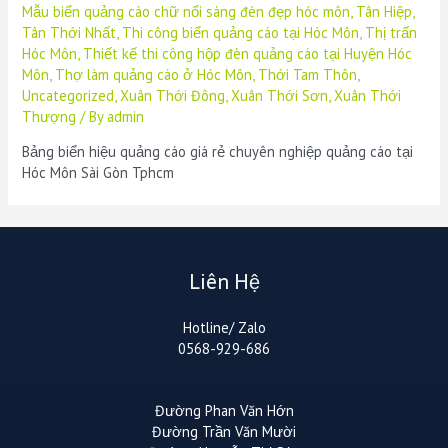
Mẫu biển quảng cáo chữ nổi sáng đèn đẹp hóc môn
,
Tân Hiệp
,
Tân Thới Nhất
,
Thi công biển quảng cáo tại Hóc Môn
,
Thị trấn
Hóc Môn
,
Thiết kế thi công hộp đèn quảng cáo tại Huyện Hóc
Môn
,
Thợ làm quảng cáo ở Hóc Môn
,
Thới Tam Thôn
,
Uncategorized
,
Xuân Thới Đông
,
Xuân Thới Sơn
,
Xuân Thới
Thượng
/ By
admin
Bảng biển hiệu quảng cáo giá rẻ chuyên nghiệp quảng cáo tại
Hóc Môn Sài Gòn Tphcm
Liên Hệ
Hotline/ Zalo
0568-929-686
Đường Phan Văn Hớn
Đường Trần Văn Mười