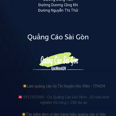
Đường Dương Công Khi
Đường Nguyễn Thị Thử
Quảng Cáo Sài Gòn
Làm quảng cáo Uy Tín Huyện Hóc Môn - TP.HCM
0912502060 - Cty Quảng Cáo Góc Nhìn...10 năm kinh
nghiệm thi công > 200 dự án
Tìm kiếm đơn vị làm bảng hiệu quảng cáo ở Hóc