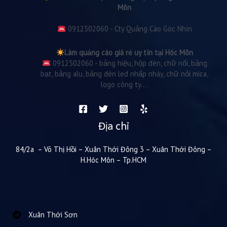
Môn
0912502060 - Cty Quảng Cáo Góc Nhìn
Làm quảng cáo giá rẻ uy tín tại Hóc Môn
0912502060 - bảng hiệu, hộp đèn, chữ nổi, bảng
bạt, bảng alu, bảng đèn led nhấp nháy, chữ nỏi mica,
logo công ty....
Địa chỉ
84/2a – Võ Thị Hồi – Xuân Thới Đông 3 – Xuân Thới Đông –
H.Hóc Môn – Tp.HCM
Xuân Thới Sơn