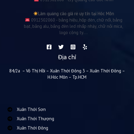
Làm quảng cáo giá rẻ uy tín tại Hóc Môn
0912502060 - bảng hiệu, hộp đèn, chữ nổi, bảng
bạt, bảng alu, bảng đèn led nhấp nháy, chữ nỏi mica,
logo công ty....
Địa chỉ
84/2a – Võ Thị Hồi – Xuân Thới Đông 3 – Xuân Thới Đông –
H.Hóc Môn – Tp.HCM
Xuân Thới Sơn
Xuân Thới Thượng
Xuân Thới Đông