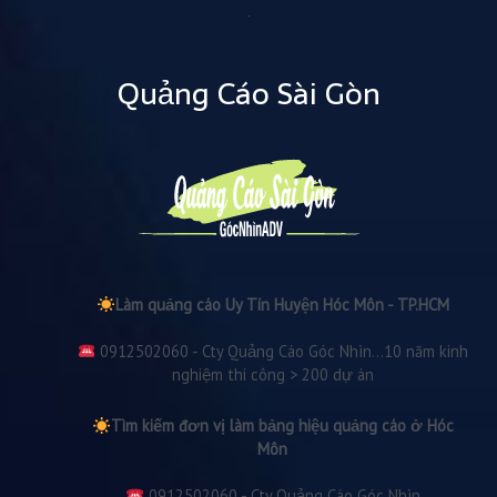
Quảng Cáo Sài Gòn
Làm quảng cáo Uy Tín Huyện Hóc Môn - TP.HCM
0912502060 - Cty Quảng Cáo Góc Nhìn...10 năm kinh
nghiệm thi công > 200 dự án
Tìm kiếm đơn vị làm bảng hiệu quảng cáo ở Hóc
Môn
0912502060 - Cty Quảng Cáo Góc Nhìn