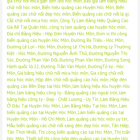
giá chữ nổi mica gắn đèn led hóc môn
,
Báo giá làm bảng hiệu
chữ nổi hóc môn
,
Biển hiệu quảng cáo Huyện Hóc Môn
,
Biển
quảng cáo chữ nổi đẹp hóc môn
,
Biển quảng cáo chữ nổi là gì
,
Cắt chữ nổi mica hóc môn
,
Công Ty Làm Bảng Hiệu Quảng Cáo
Giá Rẻ Tại Quận Hóc
,
công ty làm quảng cáo huyện hóc môn
,
Địa chỉ Bảng Hiệu - Hộp Đèn Huyện Hóc Môn
,
Đơn vị thi công
biển quảng cáo huyện Hóc Môn
,
Đường Bà Triệu - Hóc Môn
,
Đường Lê Lợi - Hóc Môn
,
Đường Lê Thị Hà
,
Đường Lý Thường
Kiệt - Hóc Môn
,
Đường Nguyễn Ảnh Thủ
,
Đường Nguyễn Thị
Sóc
,
Đường Phan Văn Đối
,
Đường Phan Văn Hớn
,
Đường Song
Hành quốc lộ 22
,
Đường Trần Văn Mười
,
ĐườngTô ký - Hóc
Môn
,
Giá bảng hiệu chữ nổi mica hóc môn
,
Gia công chữ nổi
mica hóc môn
,
Hộp đèn chữ nổi quảng cáo hóc môn
,
Hộp đèn
quảng cáo Bền Đẹp tại Hóc Môn
,
làm bảng hiệu Alu huyện Hóc
Môn
,
làm bảng hiệu công ty - Bảng quảng cáo ngoài trời
,
làm
bảng hiệu công ty - Đẹp - Chất Lượng - Uy Tín
,
Làm Bảng Hiệu
Ở Đâu Tại Huyện Hóc Môn
,
Làm Bảng Hiệu Tại Hóc Môn
,
Làm
biển quảng cáo tại Huyện Hóc Môn
,
Làm biển quảng cáo tại
Huyện Hóc Môn - Hồ Chí Minh
,
Làm quảng cáo hóc môn uy tín
,
Mẫu biển quảng cáo chữ nổi sáng đèn đẹp hóc môn
,
Tân Hiệp
,
Tân Thới Nhất
,
Thi công biển quảng cáo tại Hóc Môn
,
Thị trấn
Hóc Môn
,
Thiết kế thi công hộp đèn quảng cáo tại Huyện Hóc