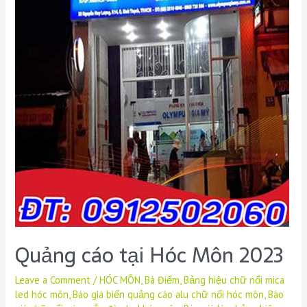
Quảng cáo tại Hóc Môn 2023
Leave a Comment
/
HÓC MÔN
,
Bà Điểm
,
Bảng hiệu chữ nổi mica
led hóc môn
,
Báo giá biển quảng cáo alu chữ nổi hóc môn
,
Báo