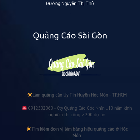
Đường Nguyễn Thị Thử
Quảng Cáo Sài Gòn
Làm quảng cáo Uy Tín Huyện Hóc Môn - TP.HCM
0912502060 - Cty Quảng Cáo Góc Nhìn...10 năm kinh
nghiệm thi công > 200 dự án
Tìm kiếm đơn vị làm bảng hiệu quảng cáo ở Hóc
Môn