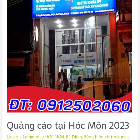
Quảng cáo tại Hóc Môn 2023
Leave a Comment
/
HÓC MÔN
,
Bà Điểm
,
Bảng hiệu chữ nổi mica