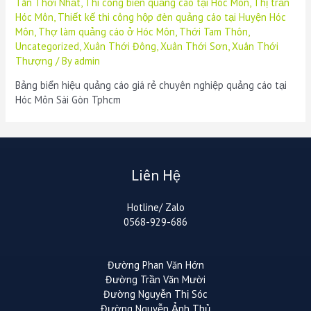
Tân Thới Nhất
,
Thi công biển quảng cáo tại Hóc Môn
,
Thị trấn
Hóc Môn
,
Thiết kế thi công hộp đèn quảng cáo tại Huyện Hóc
Môn
,
Thợ làm quảng cáo ở Hóc Môn
,
Thới Tam Thôn
,
Uncategorized
,
Xuân Thới Đông
,
Xuân Thới Sơn
,
Xuân Thới
Thượng
/ By
admin
Bảng biển hiệu quảng cáo giá rẻ chuyên nghiệp quảng cáo tại
Hóc Môn Sài Gòn Tphcm
Liên Hệ
Hotline/ Zalo
0568-929-686
Đường Phan Văn Hớn
Đường Trần Văn Mười
Đường Nguyễn Thị Sóc
Đường Nguyễn Ảnh Thủ