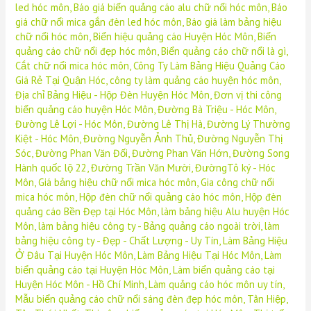
led hóc môn
,
Báo giá biển quảng cáo alu chữ nổi hóc môn
,
Báo
giá chữ nổi mica gắn đèn led hóc môn
,
Báo giá làm bảng hiệu
chữ nổi hóc môn
,
Biển hiệu quảng cáo Huyện Hóc Môn
,
Biển
quảng cáo chữ nổi đẹp hóc môn
,
Biển quảng cáo chữ nổi là gì
,
Cắt chữ nổi mica hóc môn
,
Công Ty Làm Bảng Hiệu Quảng Cáo
Giá Rẻ Tại Quận Hóc
,
công ty làm quảng cáo huyện hóc môn
,
Địa chỉ Bảng Hiệu - Hộp Đèn Huyện Hóc Môn
,
Đơn vị thi công
biển quảng cáo huyện Hóc Môn
,
Đường Bà Triệu - Hóc Môn
,
Đường Lê Lợi - Hóc Môn
,
Đường Lê Thị Hà
,
Đường Lý Thường
Kiệt - Hóc Môn
,
Đường Nguyễn Ảnh Thủ
,
Đường Nguyễn Thị
Sóc
,
Đường Phan Văn Đối
,
Đường Phan Văn Hớn
,
Đường Song
Hành quốc lộ 22
,
Đường Trần Văn Mười
,
ĐườngTô ký - Hóc
Môn
,
Giá bảng hiệu chữ nổi mica hóc môn
,
Gia công chữ nổi
mica hóc môn
,
Hộp đèn chữ nổi quảng cáo hóc môn
,
Hộp đèn
quảng cáo Bền Đẹp tại Hóc Môn
,
làm bảng hiệu Alu huyện Hóc
Môn
,
làm bảng hiệu công ty - Bảng quảng cáo ngoài trời
,
làm
bảng hiệu công ty - Đẹp - Chất Lượng - Uy Tín
,
Làm Bảng Hiệu
Ở Đâu Tại Huyện Hóc Môn
,
Làm Bảng Hiệu Tại Hóc Môn
,
Làm
biển quảng cáo tại Huyện Hóc Môn
,
Làm biển quảng cáo tại
Huyện Hóc Môn - Hồ Chí Minh
,
Làm quảng cáo hóc môn uy tín
,
Mẫu biển quảng cáo chữ nổi sáng đèn đẹp hóc môn
,
Tân Hiệp
,