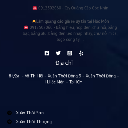
0912502060 - Cty Quảng Cáo Góc Nhìn
Làm quảng cáo giá rẻ uy tín tại Hóc Môn
0912502060 - bảng hiệu, hộp đèn, chữ nổi, bảng
bạt, bảng alu, bảng đèn led nhấp nháy, chữ nỏi mica,
logo công ty....
Địa chỉ
84/2a – Võ Thị Hồi – Xuân Thới Đông 3 – Xuân Thới Đông –
H.Hóc Môn – Tp.HCM
Xuân Thới Sơn
Xuân Thới Thượng