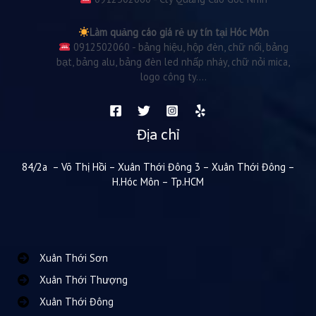
Làm quảng cáo giá rẻ uy tín tại Hóc Môn
0912502060 - bảng hiệu, hộp đèn, chữ nổi, bảng
bạt, bảng alu, bảng đèn led nhấp nháy, chữ nỏi mica,
logo công ty....
Địa chỉ
84/2a – Võ Thị Hồi – Xuân Thới Đông 3 – Xuân Thới Đông –
H.Hóc Môn – Tp.HCM
Xuân Thới Sơn
Xuân Thới Thượng
Xuân Thới Đông