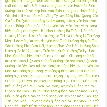
giá chữ nổi mica gắn đèn led hóc môn
,
Báo giá làm bảng hiệu
chữ nổi hóc môn
,
Biển hiệu quảng cáo Huyện Hóc Môn
,
Biển
quảng cáo chữ nổi đẹp hóc môn
,
Biển quảng cáo chữ nổi là gì
,
Cắt chữ nổi mica hóc môn
,
Công Ty Làm Bảng Hiệu Quảng Cáo
Giá Rẻ Tại Quận Hóc
,
công ty làm quảng cáo huyện hóc môn
,
Địa chỉ Bảng Hiệu - Hộp Đèn Huyện Hóc Môn
,
Đơn vị thi công
biển quảng cáo huyện Hóc Môn
,
Đường Bà Triệu - Hóc Môn
,
Đường Lê Lợi - Hóc Môn
,
Đường Lê Thị Hà
,
Đường Lý Thường
Kiệt - Hóc Môn
,
Đường Nguyễn Ảnh Thủ
,
Đường Nguyễn Thị
Sóc
,
Đường Phan Văn Đối
,
Đường Phan Văn Hớn
,
Đường Song
Hành quốc lộ 22
,
Đường Trần Văn Mười
,
ĐườngTô ký - Hóc
Môn
,
Giá bảng hiệu chữ nổi mica hóc môn
,
Gia công chữ nổi
mica hóc môn
,
Hộp đèn chữ nổi quảng cáo hóc môn
,
Hộp đèn
quảng cáo Bền Đẹp tại Hóc Môn
,
làm bảng hiệu Alu huyện Hóc
Môn
,
làm bảng hiệu công ty - Bảng quảng cáo ngoài trời
,
làm
bảng hiệu công ty - Đẹp - Chất Lượng - Uy Tín
,
Làm Bảng Hiệu
Ở Đâu Tại Huyện Hóc Môn
,
Làm Bảng Hiệu Tại Hóc Môn
,
Làm
biển quảng cáo tại Huyện Hóc Môn
,
Làm biển quảng cáo tại
Huyện Hóc Môn - Hồ Chí Minh
,
Làm quảng cáo hóc môn uy tín
,
Mẫu biển quảng cáo chữ nổi sáng đèn đẹp hóc môn
,
Tân Hiệp
,
Tân Thới Nhất
,
Thi công biển quảng cáo tại Hóc Môn
,
Thị trấn
Hóc Môn
,
Thiết kế thi công hộp đèn quảng cáo tại Huyện Hóc