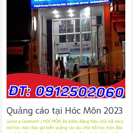
Quảng cáo tại Hóc Môn 2023
Leave a Comment
/
HÓC MÔN
,
Bà Điểm
,
Bảng hiệu chữ nổi mica
led hóc môn
,
Báo giá biển quảng cáo alu chữ nổi hóc môn
,
Báo