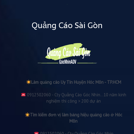
Quảng Cáo Sài Gòn
Làm quảng cáo Uy Tín Huyện Hóc Môn - TP.HCM
0912502060 - Cty Quảng Cáo Góc Nhìn...10 năm kinh
nghiệm thi công > 200 dự án
Tìm kiếm đơn vị làm bảng hiệu quảng cáo ở Hóc
Môn
0912502060 - Cty Quảng Cáo Góc Nhìn