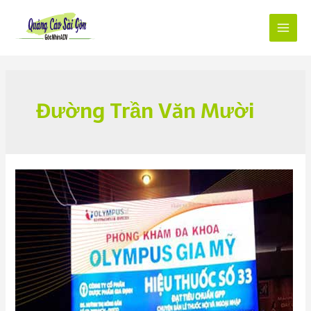
Skip
to
content
Main
Menu
Đường Trần Văn Mười