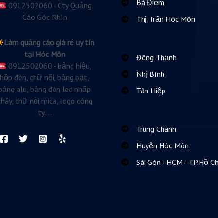
Bà Điểm
0912502060 - Cty Quảng
Cáo Góc Nhìn
Thị Trấn Hóc Môn
Làm quảng cáo giá rẻ uy tín
tại Hóc Môn
Đông Thạnh
0912502060 - bảng hiệu,
Nhị Bình
hộp đèn, chữ nổi, bảng bạt,
bảng alu, bảng đèn led nhấp
Tân Hiệp
nháy, chữ nỏi mica, logo công
ty....
Trung Chánh
Huyện Hóc Môn
Sài Gòn - HCM - TP.Hồ Ch