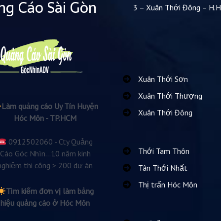
g Cáo Sài Gòn
3 – Xuân Thới Đông – H.
Xuân Thới Sơn
Xuân Thới Thượng
Làm quảng cáo Uy Tín Huyện
Xuân Thới Đông
Hóc Môn - TP.HCM
0912502060 - Cty Quảng
Thới Tam Thôn
Cáo Góc Nhìn...10 năm kinh
nghiệm thi công > 200 dự án
Tân Thới Nhất
Thị trấn Hóc Môn
Tìm kiếm đơn vị làm bảng
hiệu quảng cáo ở Hóc Môn