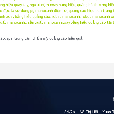
ng hiệu quay tay
,
người nộm xoay bảng hiệu
,
quảng bá thương hiệ
o độc lạ sử dụng pg manocanh điện tử
,
quảng cáo hiệu quả trung
anh xoay bảng hiệu quảng cáo
,
robat manocanh
,
robot manocanh xo
xuất manocanh,
,
sản xuất manocanhxoay bảng hiệu quảng cáo tại
áo, spa, trung tâm thẩm mỹ quảng cáo hiệu quả.
84/2a – Võ Thị Hồi – Xuân 