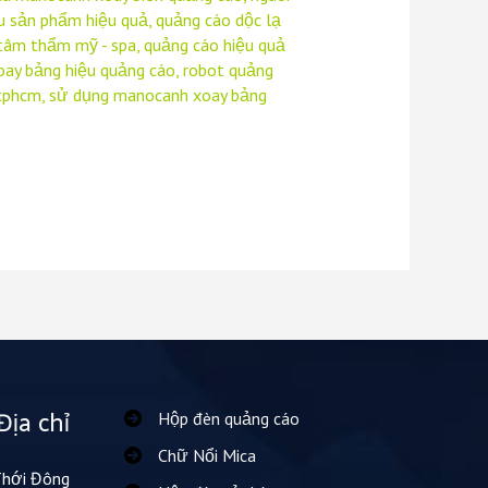
u sản phẩm hiệu quả
,
quảng cáo dộc lạ
 tâm thẩm mỹ - spa
,
quảng cáo hiệu quả
ay bảng hiệu quảng cáo
,
robot quảng
 tphcm
,
sử dụng manocanh xoay bảng
Địa chỉ
Hộp đèn quảng cáo
Chữ Nổi Mica
Thới Đông