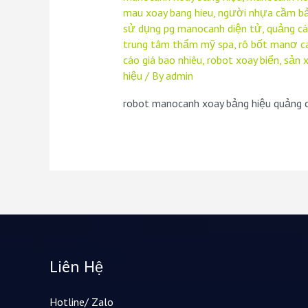
mau xoay bang hieu
,
người nhựa cầm bả
sử dụng pg manocanh diện tử
,
quảng cá
trung tâm thẩm mỹ spa
,
rô bốt manơ c
cáo giá bao nhiêu
,
robot xoay biển
,
sản 
hiệu
/ By
admin
robot manocanh xoay bảng hiệu quảng c
Liên Hệ
Hotline/ Zalo