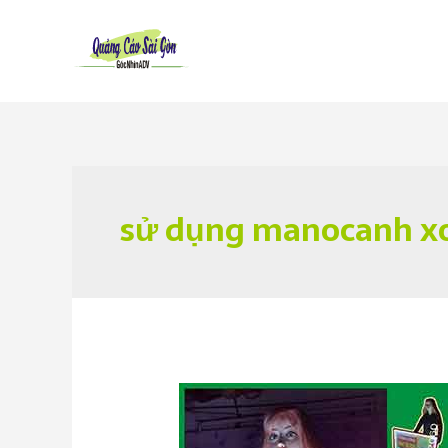
Skip
to
content
sử dụng manocanh xo