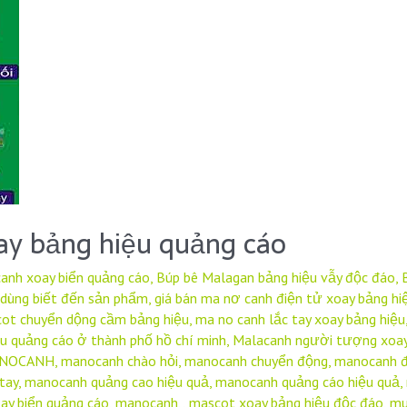
ay bảng hiệu quảng cáo
anh xoay biển quảng cáo
,
Búp bê Malagan bảng hiệu vẫy độc đáo
,
 dùng biết đến sản phẩm
,
giá bán ma nơ canh điện tử xoay bảng hi
ot chuyển dộng cầm bảng hiệu
,
ma no canh lắc tay xoay bảng hiệu
u quảng cáo ở thành phố hồ chí minh
,
Malacanh người tượng xoay
NOCANH
,
manocanh chào hỏi
,
manocanh chuyển động
,
manocanh đ
tay
,
manocanh quảng cao hiệu quả
,
manocanh quảng cáo hiệu quả
,
ay biển quảng cáo
,
manocanh,
,
mascot xoay bảng hiệu độc đáo
,
mu