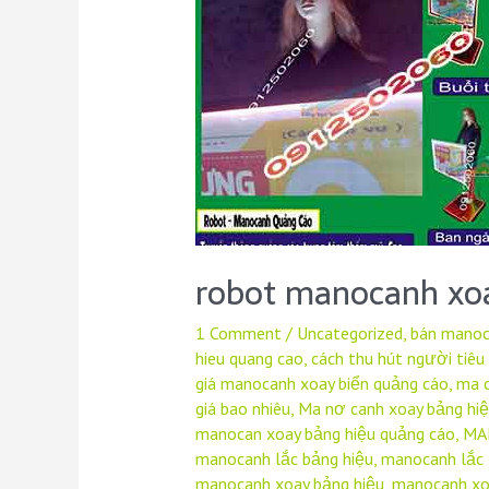
robot manocanh xo
1 Comment
/
Uncategorized
,
bán manoc
hieu quang cao
,
cách thu hút người tiêu
giá manocanh xoay biển quảng cáo
,
ma c
giá bao nhiêu
,
Ma nơ canh xoay bảng hiệ
manocan xoay bảng hiệu quảng cáo
,
MA
manocanh lắc bảng hiệu
,
manocanh lắc 
manocanh xoay bảng hiệu
,
manocanh xo