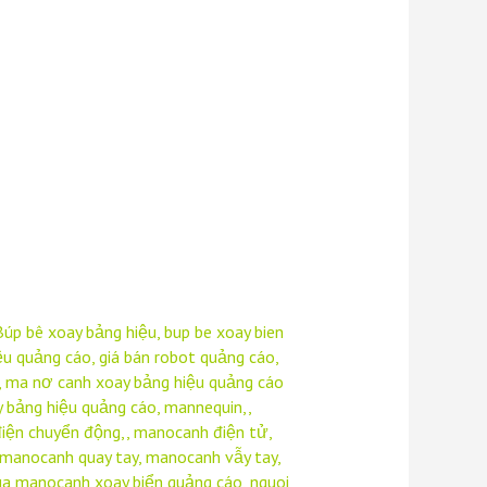
Búp bê xoay bảng hiệu
,
bup be xoay bien
ệu quảng cáo
,
giá bán robot quảng cáo
,
,
ma nơ canh xoay bảng hiệu quảng cáo
 bảng hiệu quảng cáo
,
mannequin,
,
iện chuyển động,
,
manocanh điện tử
,
manocanh quay tay
,
manocanh vẫy tay
,
a manocanh xoay biển quảng cáo
,
nguoi