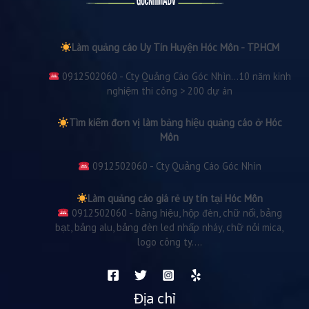
Làm quảng cáo Uy Tín Huyện Hóc Môn - TP.HCM
0912502060 - Cty Quảng Cáo Góc Nhìn...10 năm kinh
nghiệm thi công > 200 dự án
Tìm kiếm đơn vị làm bảng hiệu quảng cáo ở Hóc
Môn
0912502060 - Cty Quảng Cáo Góc Nhìn
Làm quảng cáo giá rẻ uy tín tại Hóc Môn
0912502060 - bảng hiệu, hộp đèn, chữ nổi, bảng
bạt, bảng alu, bảng đèn led nhấp nháy, chữ nỏi mica,
logo công ty....
Địa chỉ