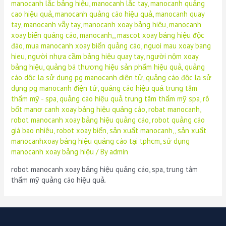
manocanh lắc bảng hiệu
,
manocanh lắc tay
,
manocanh quảng
cao hiệu quả
,
manocanh quảng cáo hiệu quả
,
manocanh quay
tay
,
manocanh vẫy tay
,
manocanh xoay bảng hiệu
,
manocanh
xoay biển quảng cáo
,
manocanh,
,
mascot xoay bảng hiệu độc
đáo
,
mua manocanh xoay biển quảng cáo
,
nguoi mau xoay bang
hieu
,
người nhựa cầm bảng hiệu quay tay
,
người nộm xoay
bảng hiệu
,
quảng bá thương hiệu sản phẩm hiệu quả
,
quảng
cáo dộc lạ sử dụng pg manocanh diện tử
,
quảng cáo độc lạ sử
dụng pg manocanh điện tử
,
quảng cáo hiệu quả trung tâm
thẩm mỹ - spa
,
quảng cáo hiệu quả trung tâm thẩm mỹ spa
,
rô
bốt manơ canh xoay bảng hiệu quảng cáo
,
robat manocanh
,
robot manocanh xoay bảng hiệu quảng cáo
,
robot quảng cáo
giá bao nhiêu
,
robot xoay biển
,
sản xuất manocanh,
,
sản xuất
manocanhxoay bảng hiệu quảng cáo tại tphcm
,
sử dụng
manocanh xoay bảng hiệu
/ By
admin
robot manocanh xoay bảng hiệu quảng cáo, spa, trung tâm
thẩm mỹ quảng cáo hiệu quả.