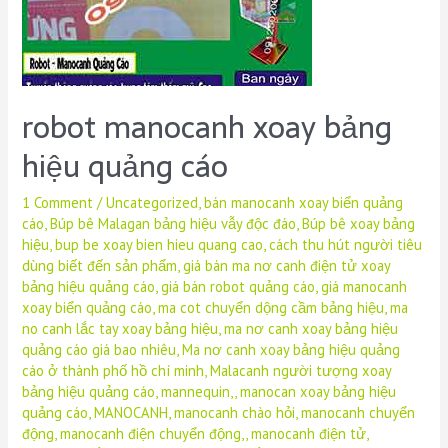
robot manocanh xoay bảng
hiệu quảng cáo
1 Comment
/
Uncategorized
,
bán manocanh xoay biển quảng
cáo
,
Búp bê Malagan bảng hiệu vẫy độc đáo
,
Búp bê xoay bảng
hiệu
,
bup be xoay bien hieu quang cao
,
cách thu hút người tiêu
dùng biết đến sản phẩm
,
giá bán ma nơ canh điện tử xoay
bảng hiệu quảng cáo
,
giá bán robot quảng cáo
,
giá manocanh
xoay biển quảng cáo
,
ma cot chuyển dộng cầm bảng hiệu
,
ma
no canh lắc tay xoay bảng hiệu
,
ma nơ canh xoay bảng hiệu
quảng cáo giá bao nhiêu
,
Ma nơ canh xoay bảng hiệu quảng
cáo ở thành phố hồ chí minh
,
Malacanh người tượng xoay
bảng hiệu quảng cáo
,
mannequin,
,
manocan xoay bảng hiệu
quảng cáo
,
MANOCANH
,
manocanh chào hỏi
,
manocanh chuyển
động
,
manocanh điện chuyển động,
,
manocanh điện tử
,