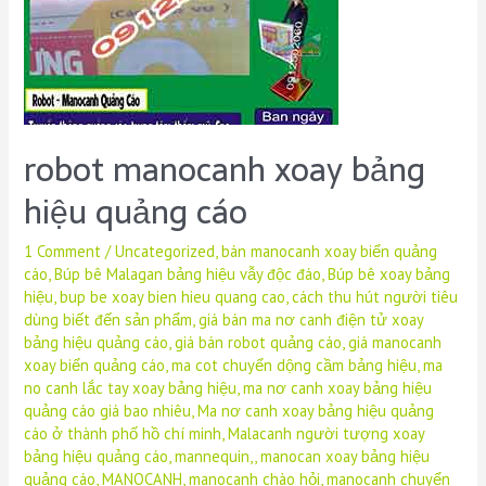
robot manocanh xoay bảng
hiệu quảng cáo
1 Comment
/
Uncategorized
,
bán manocanh xoay biển quảng
cáo
,
Búp bê Malagan bảng hiệu vẫy độc đáo
,
Búp bê xoay bảng
hiệu
,
bup be xoay bien hieu quang cao
,
cách thu hút người tiêu
dùng biết đến sản phẩm
,
giá bán ma nơ canh điện tử xoay
bảng hiệu quảng cáo
,
giá bán robot quảng cáo
,
giá manocanh
xoay biển quảng cáo
,
ma cot chuyển dộng cầm bảng hiệu
,
ma
no canh lắc tay xoay bảng hiệu
,
ma nơ canh xoay bảng hiệu
quảng cáo giá bao nhiêu
,
Ma nơ canh xoay bảng hiệu quảng
cáo ở thành phố hồ chí minh
,
Malacanh người tượng xoay
bảng hiệu quảng cáo
,
mannequin,
,
manocan xoay bảng hiệu
quảng cáo
,
MANOCANH
,
manocanh chào hỏi
,
manocanh chuyển