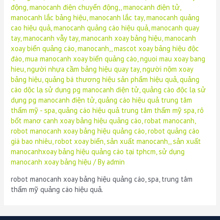
động
,
manocanh điện chuyển động,
,
manocanh điện tử
,
manocanh lắc bảng hiệu
,
manocanh lắc tay
,
manocanh quảng
cao hiệu quả
,
manocanh quảng cáo hiệu quả
,
manocanh quay
tay
,
manocanh vẫy tay
,
manocanh xoay bảng hiệu
,
manocanh
xoay biển quảng cáo
,
manocanh,
,
mascot xoay bảng hiệu độc
đáo
,
mua manocanh xoay biển quảng cáo
,
nguoi mau xoay bang
hieu
,
người nhựa cầm bảng hiệu quay tay
,
người nộm xoay
bảng hiệu
,
quảng bá thương hiệu sản phẩm hiệu quả
,
quảng
cáo dộc lạ sử dụng pg manocanh diện tử
,
quảng cáo độc lạ sử
dụng pg manocanh điện tử
,
quảng cáo hiệu quả trung tâm
thẩm mỹ - spa
,
quảng cáo hiệu quả trung tâm thẩm mỹ spa
,
rô
bốt manơ canh xoay bảng hiệu quảng cáo
,
robat manocanh
,
robot manocanh xoay bảng hiệu quảng cáo
,
robot quảng cáo
giá bao nhiêu
,
robot xoay biển
,
sản xuất manocanh,
,
sản xuất
manocanhxoay bảng hiệu quảng cáo tại tphcm
,
sử dụng
manocanh xoay bảng hiệu
/ By
admin
robot manocanh xoay bảng hiệu quảng cáo, spa, trung tâm
thẩm mỹ quảng cáo hiệu quả.