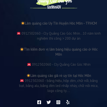
Làm quảng cáo Uy Tín Huyện Hóc Môn - TP.HCM
0912502060 - Cty Quảng Cáo Góc Nhìn...10 năm kinh
nghiệm thi công > 200 dự án
Tìm kiếm đơn vị làm bảng hiệu quảng cáo ở Hóc
Môn
0912502060 - Cty Quảng Cáo Góc Nhìn
Làm quảng cáo giá rẻ uy tín tại Hóc Môn
0912502060 - bảng hiệu, hộp đèn, chữ nổi, bảng
bạt, bảng alu, bảng đèn led nhấp nháy, chữ nỏi mica,
logo công ty....