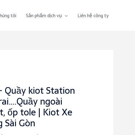
húng tôi
Sản phẩm dịch vụ
Liên hệ công ty
– Quầy kiot Station
rai….Quầy ngoài
t, ốp tole | Kiot Xe
 Sài Gòn