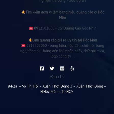
nghiệm thi công > 200 dự án
Tìm kiếm đơn vị làm bảng hiệu quảng cáo ở Hóc
Môn
0912502060 - Cty Quảng Cáo Góc Nhìn
Làm quảng cáo giá rẻ uy tín tại Hóc Môn
0912502060 - bảng hiệu, hộp đèn, chữ nổi, bảng
bạt, bảng alu, bảng đèn led nhấp nháy, chữ nỏi mica,
logo công ty....
Địa chỉ
84/2a – Võ Thị Hồi – Xuân Thới Đông 3 – Xuân Thới Đông –
H.Hóc Môn – Tp.HCM