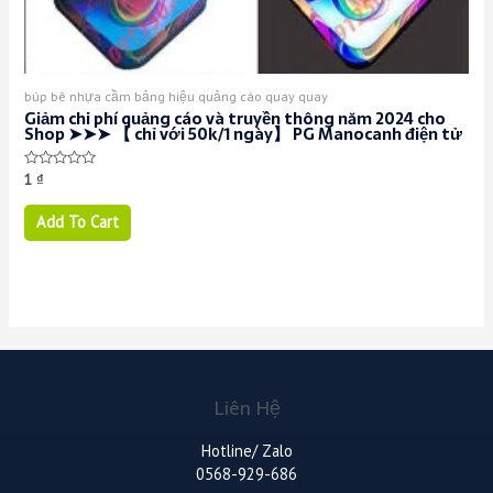
búp bê nhựa cầm bảng hiệu quảng cáo quay quay
Giảm chi phí quảng cáo và truyền thông năm 2024 cho
Shop ➤➤➤ 【 chỉ với 50k/1 ngày】 PG Manocanh điện tử
Rated
1
₫
0
out
of
Add To Cart
5
Liên Hệ
Hotline/ Zalo
0568-929-686