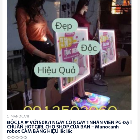
1_MANOCANH
ĐỘC LẠ ☛ VỚI 50K/1 NGÀY CÓ NGAY 1 NHÂN VIÊN PG ĐẠT
CHUẨN HOTGIRL CHO SHOP CỦA BẠN – Manocanh
robot CẦM BẢNG HIỆU lắc lắc