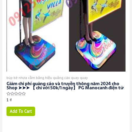
búp bê nhựa cầm bảng hiệu quảng cáo quay quay
Giảm chi phí quảng cáo và truyền thông năm 2024 cho
Shop ➤➤➤ 【 chỉ với 50k/1 ngày】 PG Manocanh điện tử
Rated
1
₫
0
out
of
Add To Cart
5