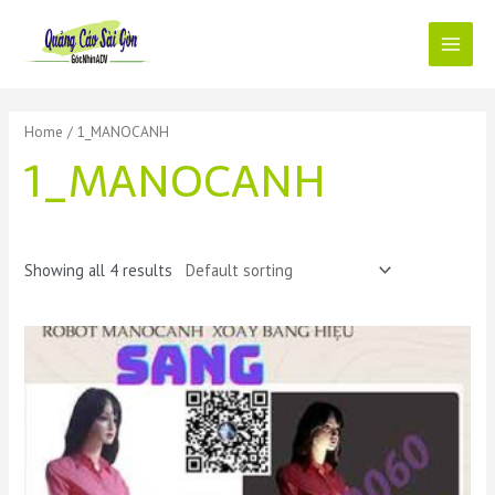
Skip
to
content
Main
Menu
Home
/ 1_MANOCANH
1_MANOCANH
Showing all 4 results