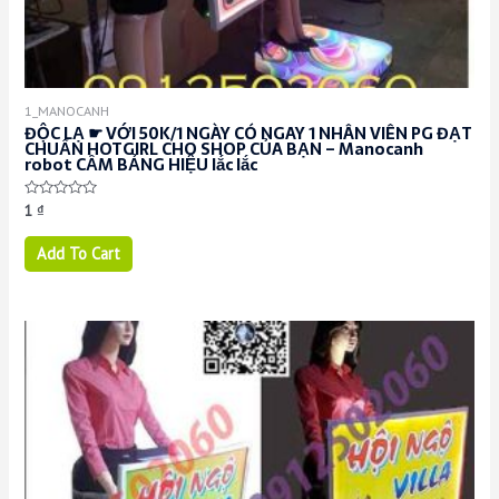
1_MANOCANH
ĐỘC LẠ ☛ VỚI 50K/1 NGÀY CÓ NGAY 1 NHÂN VIÊN PG ĐẠT
CHUẨN HOTGIRL CHO SHOP CỦA BẠN – Manocanh
robot CẦM BẢNG HIỆU lắc lắc
Rated
1
₫
0
out
of
Add To Cart
5