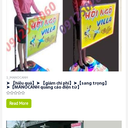
1_MANOCANH
➤ 【hiệu quả】➤ 【giảm chi phí】➤【sang trọng】
➤【MANOCANH quảng cáo điện tử】
Rated
0
Read More
out
of
5