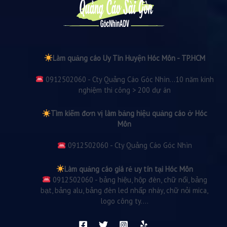
Làm quảng cáo Uy Tín Huyện Hóc Môn - TP.HCM
0912502060 - Cty Quảng Cáo Góc Nhìn...10 năm kinh
nghiệm thi công > 200 dự án
Tìm kiếm đơn vị làm bảng hiệu quảng cáo ở Hóc
Môn
0912502060 - Cty Quảng Cáo Góc Nhìn
Làm quảng cáo giá rẻ uy tín tại Hóc Môn
0912502060 - bảng hiệu, hộp đèn, chữ nổi, bảng
bạt, bảng alu, bảng đèn led nhấp nháy, chữ nỏi mica,
logo công ty....