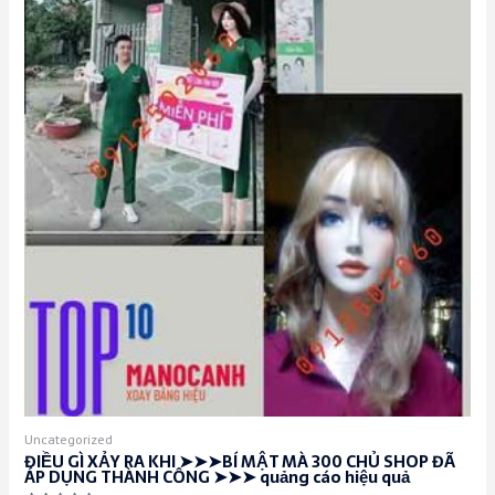
Uncategorized
ĐIỀU GÌ XẢY RA KHI ➤➤➤BÍ MẬT MÀ 300 CHỦ SHOP ĐÃ
ÁP DỤNG THÀNH CÔNG ➤➤➤ quảng cáo hiệu quả