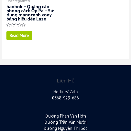
Uncategorized
hanbok – Quảng cáo
phong cách Ộp Pa – Sử
dụng manocanh xoay
bảng hiệu đèn Laze
Rated
0
Read More
out
of
5
Liên Hệ
Hotline/ Zalo
0568-929-686
Đường Phan Văn Hớn
Đường Trần Văn Mười
Đường Nguyễn Thị Sóc