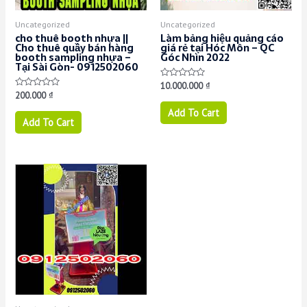
Uncategorized
Uncategorized
cho thuê booth nhựa ||
Làm bảng hiệu quảng cáo
Cho thuê quầy bán hàng
giá rẻ tại Hóc Môn – QC
booth sampling nhựa –
Góc Nhìn 2022
Tại Sài Gòn- 0912502060
Rated
10.000.000
₫
0
Rated
200.000
₫
out
0
of
out
Add To Cart
5
of
Add To Cart
5