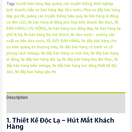
Tags:
booth bán hàng đẹp quảng cáo truyền thông
,
khởi nghiệp
"Xe
kinh doanh
,
mẫu xe bán hàng đẹp dừa nước
,
Mua xe đẩy bán hàng
Dừa
đẹp giá tốt
,
quảng cáo truyền thông hiệu quả
,
Xe bán hàng di động
Nước"
có đèn LED
,
Xe bán hàng di động phù hợp kinh doanh ẩm thực
,
XE
-
BÁN HÀNG LƯU ĐỘNG
,
Xe bán hàng lưu động đẹp
,
Xe bán hàng tại
Thiết
phố đi bộ
,
Xe bán hàng thu hút khách
,
Xe dừa nước - xưởng sản
Kế
xuất xe bến dừa nước
,
XE ĐẨY BÁN HÀNG
,
Xe đẩy bán hàng cho
Độc
sự kiện quảng bá thương hiệu
,
Xe đẩy bán hàng có bánh xe cổ
Đáo,
phong cách vintage
,
Xe đẩy bán hàng có mái che
,
Xe đẩy bán hàng
Hút
di động
,
Xe đẩy bán hàng độc lạ
,
Xe đẩy bán hàng khu ẩm thực
,
Xe
Mắt,
đẩy bán hàng kiểu vintage
,
Xe đẩy bán hàng lưu động thiết kế độc
Thu
đáo
,
Xe đẩy bán hàng siêu thị
Hút
Khách
Hàng
quantity
Description
Reviews (0)
1. Thiết Kế Độc Lạ – Hút Mắt Khách
Hàng