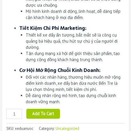
được ưa chuộng.
Mô hình kinh doanh di động, linh hoạt, dễ dàng tiếp
cận khách hàng ở mọi địa điểm.
Tiết Kiệm Chi Phí Marketing:
Thiết kế xe đẩy ấn tượng, bắt mắt sẽ là công cụ
quảng bá hiệu quả, thu hút sự chú ý của người đi
đường.
Tận dụng mạng xã hội để giới thiệu sản phẩm, tạo
dựng cộng đồng khách hàng trung thành.
Cơ Hội Mở Rộng Chuỗi Kinh Doanh:
Đối với các nhãn hàng, thương hiệu muốn mở rộng
điểm kinh doanh, xe đẩy bán dừa nước Bến Tre là
lựa chọn thông minh, tiết kiệm chi phí.
Dễ dàng nhân rộng mô hình, tạo dựng chuỗi kinh
doanh vững mạnh.
Xe
Add To Cart
Đẩy
Bán
SKU:
xeduanuoc
Category:
Uncategorized
Hàng