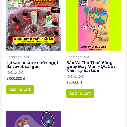
Uncategorized
Uncategorized
tại sao mua xe nước ngọt
Bán Và Cho Thuê Vòng
đá tuyết sài gòn
Quay May Mắn – QC Góc
Nhìn Tại Sài Gòn
Rated
5.000.000
₫
0
Rated
200.000
₫
out
0
of
out
Add To Cart
5
of
Add To Cart
5