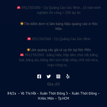
0912502060 - Cty Quảng Cáo Góc Nhìn...10 năm kinh
nghiệm thi công > 200 dự án
Tìm kiếm đơn vị làm bảng hiệu quảng cáo ở Hóc
Môn
0912502060 - Cty Quảng Cáo Góc Nhìn
Làm quảng cáo giá rẻ uy tín tại Hóc Môn
0912502060 - bảng hiệu, hộp đèn, chữ nổi, bảng
bạt, bảng alu, bảng đèn led nhấp nháy, chữ nỏi mica,
logo công ty....
Địa chỉ
84/2a – Võ Thị Hồi – Xuân Thới Đông 3 – Xuân Thới Đông –
H.Hóc Môn – Tp.HCM