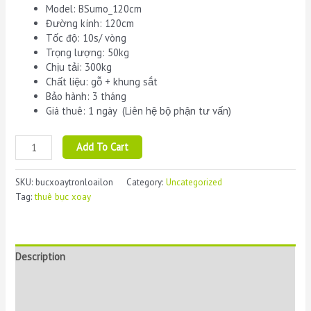
Model: BSumo_120cm
Đường kính: 120cm
Tốc độ: 10s/ vòng
Trọng lượng: 50kg
Chịu tải: 300kg
Chất liệu: gỗ + khung sắt
Bảo hành: 3 tháng
Giá thuê: 1 ngày (Liên hệ bộ phận tư vấn)
Cho
Add To Cart
thuê
bục
SKU:
bucxoaytronloailon
Category:
Uncategorized
xoay
Tag:
thuê bục xoay
chịu
tải
nặng
đến
Description
300kg
-
Additional information
120cm
-
Reviews (0)