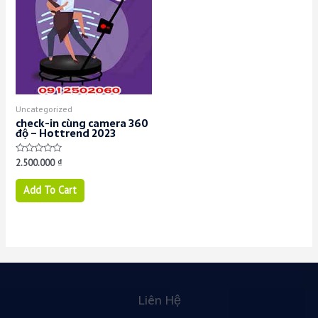
Uncategorized
check-in cùng camera 360
độ – Hottrend 2023
Rated
2.500.000
₫
0
out
of
Add To Cart
5
Liên Hệ