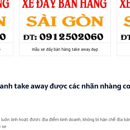
p
mẫu xe đẩy bán hàng take away đẹp
anh take away được các nhãn nhàng coi 
u
 luôn linh hoạt được địa điểm kinh doanh, không bị hạn chế địa bà
ủ xe