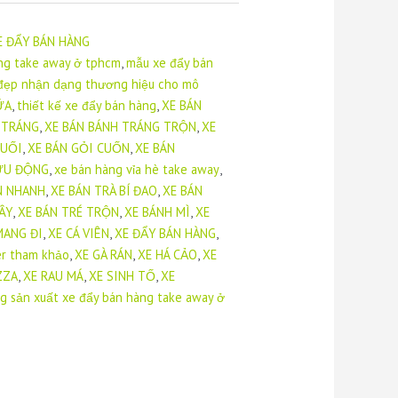
E ĐẨY BÁN HÀNG
ong take away ở tphcm
,
mẫu xe đẩy bán
đẹp nhận dạng thương hiệu cho mô
ỮA
,
thiết kế xe đẩy bán hàng
,
XE BÁN
 TRÁNG
,
XE BÁN BÁNH TRÁNG TRỘN
,
XE
MUỐI
,
XE BÁN GỎI CUỐN
,
XE BÁN
LƯU ĐỘNG
,
xe bán hàng vỉa hè take away
,
N NHANH
,
XE BÁN TRÀ BÍ ĐAO
,
XE BÁN
CÂY
,
XE BÁN TRÉ TRỘN
,
XE BÁNH MÌ
,
XE
MANG ĐI
,
XE CÁ VIÊN
,
XE ĐẨY BÁN HÀNG
,
er tham khảo
,
XE GÀ RÁN
,
XE HÁ CẢO
,
XE
ZZA
,
XE RAU MÁ
,
XE SINH TỐ
,
XE
g sản xuất xe đẩy bán hàng take away ở