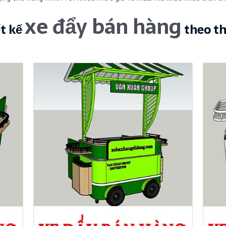
xe đẩy bán hàng
ết kế
theo th