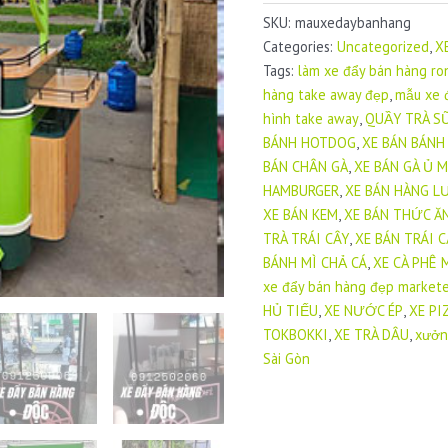
ĐẨY
SKU:
mauxedaybanhang
BÁN
Categories:
Uncategorized
,
X
HÀNG
Tags:
làm xe đẩy bán hàng r
DI
hàng take away đẹp
,
mẫu xe 
ĐỘNG
hình take away
,
QUẦY TRÀ S
CAO
BÁNH HOTDOG
,
XE BÁN BÁNH
CẤP
BÁN CHÂN GÀ
,
XE BÁN GÀ Ủ 
quantity
HAMBURGER
,
XE BÁN HÀNG 
XE BÁN KEM
,
XE BÁN THỨC Ă
TRÀ TRÁI CÂY
,
XE BÁN TRÁI 
BÁNH MÌ CHẢ CÁ
,
XE CÀ PHÊ 
xe đẩy bán hàng đẹp market
HỦ TIẾU
,
XE NƯỚC ÉP
,
XE PI
TOKBOKKI
,
XE TRÀ DÂU
,
xưởn
Sài Gòn