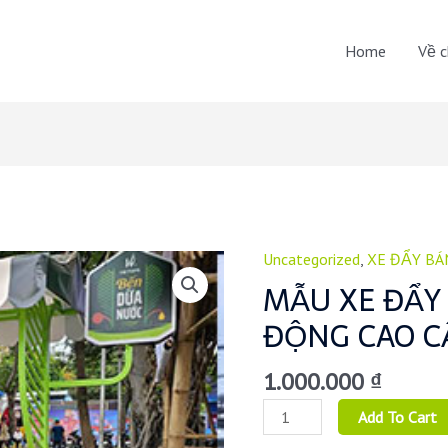
Home
Về c
Uncategorized
,
XE ĐẨY BÁ
MẪU XE ĐẨY
ĐỘNG CAO C
1.000.000
₫
MẪU
Add To Cart
XE