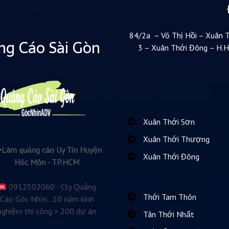
84/2a – Võ Thị Hồi – Xuân 
g Cáo Sài Gòn
3 – Xuân Thới Đông – H.
Xuân Thới Sơn
Xuân Thới Thượng
Làm quảng cáo Uy Tín Huyện
Xuân Thới Đông
Hóc Môn - TP.HCM
0912502060 - Cty Quảng
Thới Tam Thôn
Cáo Góc Nhìn...10 năm kinh
nghiệm thi công > 200 dự án
Tân Thới Nhất