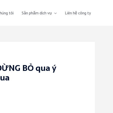
húng tôi
Sản phẩm dịch vụ
Liên hệ công ty
 ĐỪNG BỎ qua ý
qua