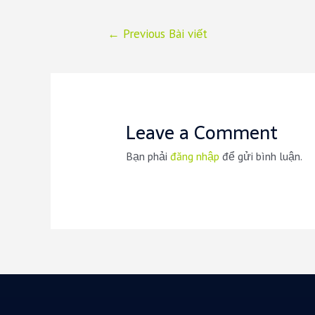
Điều
←
Previous Bài viết
hướng
bài
viết
Leave a Comment
Bạn phải
đăng nhập
để gửi bình luận.