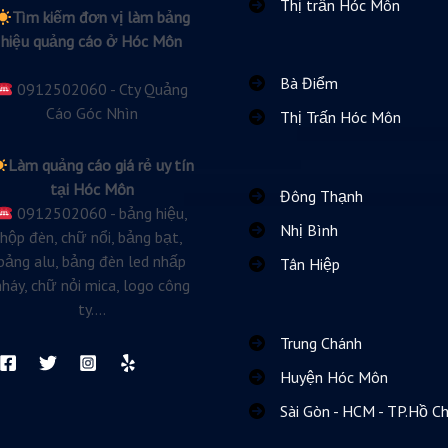
Thị trấn Hóc Môn
Tìm kiếm đơn vị làm bảng
hiệu quảng cáo ở Hóc Môn
Bà Điểm
0912502060 - Cty Quảng
Cáo Góc Nhìn
Thị Trấn Hóc Môn
Làm quảng cáo giá rẻ uy tín
tại Hóc Môn
Đông Thạnh
0912502060 - bảng hiệu,
Nhị Bình
hộp đèn, chữ nổi, bảng bạt,
bảng alu, bảng đèn led nhấp
Tân Hiệp
nháy, chữ nỏi mica, logo công
ty....
Trung Chánh
Huyện Hóc Môn
Sài Gòn - HCM - TP.Hồ Ch