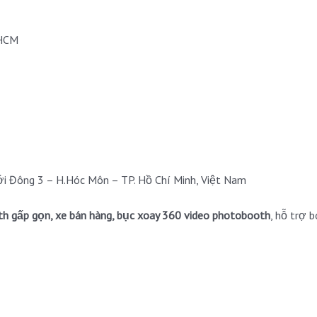
.HCM
ới Đông 3 – H.Hóc Môn – TP. Hồ Chí Minh, Việt Nam
h gấp gọn, xe bán hàng, bục xoay 360 video photobooth
, hỗ trợ 