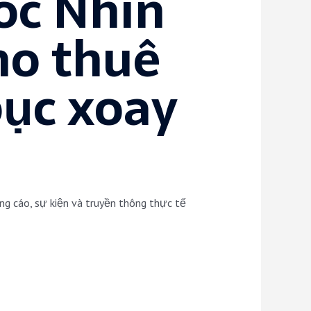
óc Nhìn
ho thuê
bục xoay
g cáo, sự kiện và truyền thông thực tế