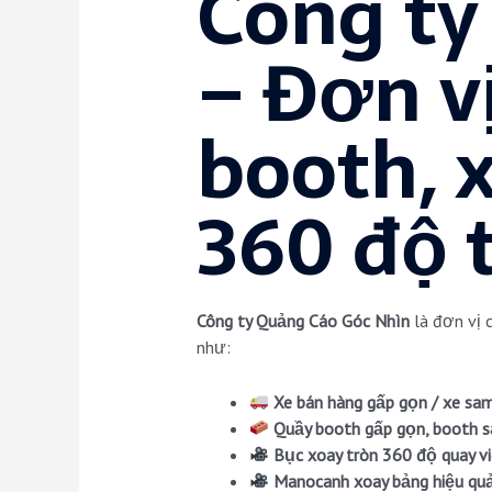
Công ty
– Đơn v
booth, 
360 độ 
Công ty Quảng Cáo Góc Nhìn
là đơn vị 
như:
Xe bán hàng gấp gọn / xe sa
Quầy booth gấp gọn, booth s
Bục xoay tròn 360 độ quay v
Manocanh xoay bảng hiệu qu