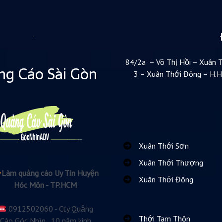
84/2a – Võ Thị Hồi – Xuân 
g Cáo Sài Gòn
3 – Xuân Thới Đông – H.
Xuân Thới Sơn
Xuân Thới Thượng
Làm quảng cáo Uy Tín Huyện
Xuân Thới Đông
Hóc Môn - TP.HCM
0912502060 - Cty Quảng
Thới Tam Thôn
Cáo Góc Nhìn...10 năm kinh