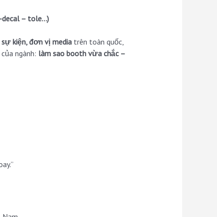
-decal – tole…)
 sự kiện, đơn vị media
trên toàn quốc,
u của ngành:
làm sao booth vừa chắc –
oay.”
ệt Nam