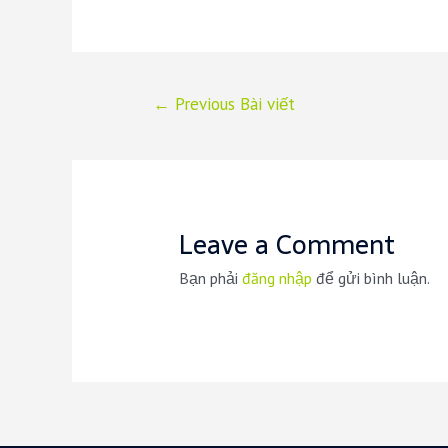
Điều
←
Previous Bài viết
hướng
bài
viết
Leave a Comment
Bạn phải
đăng nhập
để gửi bình luận.