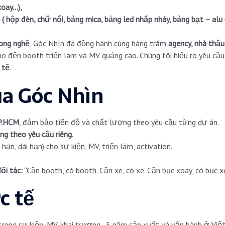
xoay…),
( hộp đèn, chữ nổi, bảng mica, bảng led nhấp nháy, bảng bạt – alu 
ong nghề
, Góc Nhìn đã đồng hành cùng hàng trăm
agency, nhà thầu
cho đến booth triển lãm và MV quảng cáo. Chúng tôi hiểu rõ yêu cầ
 tế
.
a Góc Nhìn
TP.HCM
, đảm bảo tiến độ và chất lượng theo yêu cầu từng dự án.
ông theo yêu cầu riêng
.
hạn, dài hạn) cho sự kiện, MV, triển lãm, activation.
ối tác:
“Cần booth, có booth. Cần xe, có xe. Cần bục xoay, có bục x
c tế
rong sự kiện, MV, khai trương…5 năm sản xuất và vận hành ở Vi