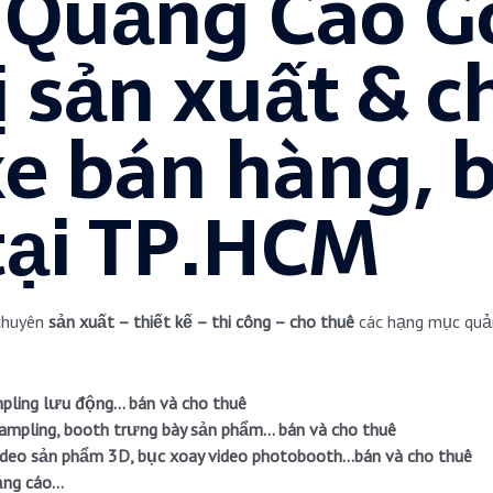
 Quảng Cáo G
ị sản xuất & c
xe bán hàng, 
tại TP.HCM
chuyên
sản xuất – thiết kế – thi công – cho thuê
các hạng mục quản
mpling lưu động… bán và cho thuê
ampling, booth trưng bày sản phẩm… bán và cho thuê
ideo sản phẩm 3D, bục xoay video photobooth…bán và cho thuê
ảng cáo…