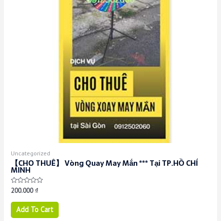
Uncategorized
【CHO THUÊ】 Vòng Quay May Mắn *** Tại TP.HỒ CHÍ
MINH
Rated
200.000
₫
0
out
of
Add To Cart
5