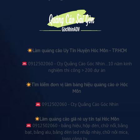
Làm quảng cáo Uy Tín Huyện Hóc Môn - TP.HCM
0912502060 - Cty Quảng Cáo Góc Nhìn...10 năm kinh
nghiệm thi công > 200 dự án
Tìm kiếm đơn vị làm bảng hiệu quảng cáo ở Hóc
Môn
0912502060 - Cty Quảng Cáo Góc Nhìn
Làm quảng cáo giá rẻ uy tín tại Hóc Môn
0912502060 - bảng hiệu, hộp đèn, chữ nổi, bảng
bạt, bảng alu, bảng đèn led nhấp nháy, chữ nỏi mica,
logo công ty....