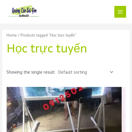
Skip
to
content
Main
Menu
Home
/ Products tagged “Học trực tuyến”
Học trực tuyến
Showing the single result