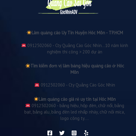
Làm quảng cáo Uy Tín Huyện Hóc Môn - TP.HCM
0912502060 - Cty Quảng Cáo Góc Nhìn...10 năm kinh
nghiệm thi công > 200 dự án
Tìm kiếm đơn vị làm bảng hiệu quảng cáo ở Hóc
Môn
0912502060 - Cty Quảng Cáo Góc Nhìn
Làm quảng cáo giá rẻ uy tín tại Hóc Môn
0912502060 - bảng hiệu, hộp đèn, chữ nổi, bảng
bạt, bảng alu, bảng đèn led nhấp nháy, chữ nỏi mica,
logo công ty....