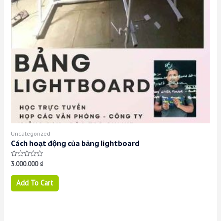
Uncategorized
Cách hoạt động của bảng lightboard
Rated
3.000.000
₫
0
out
of
Add To Cart
5