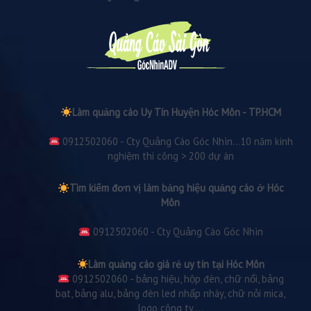
Làm quảng cáo Uy Tín Huyện Hóc Môn - TP.HCM
0912502060 - Cty Quảng Cáo Góc Nhìn...10 năm kinh
nghiệm thi công > 200 dự án
Tìm kiếm đơn vị làm bảng hiệu quảng cáo ở Hóc
Môn
0912502060 - Cty Quảng Cáo Góc Nhìn
Làm quảng cáo giá rẻ uy tín tại Hóc Môn
0912502060 - bảng hiệu, hộp đèn, chữ nổi, bảng
bạt, bảng alu, bảng đèn led nhấp nháy, chữ nỏi mica,
logo công ty....