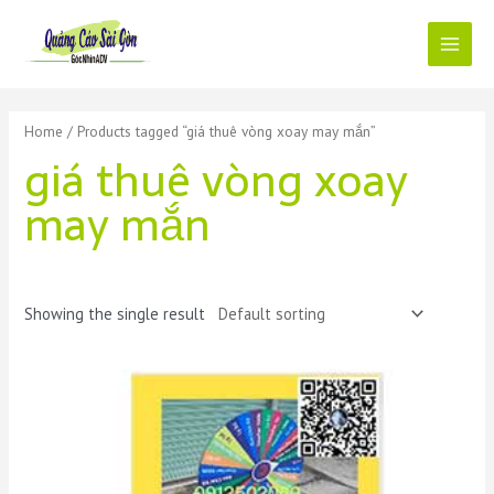
Skip
to
content
Main
Menu
Home
/ Products tagged “giá thuê vòng xoay may mắn”
giá thuê vòng xoay
may mắn
Showing the single result