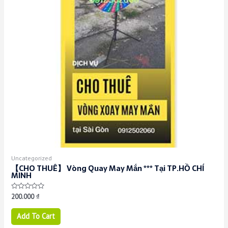
Uncategorized
【CHO THUÊ】 Vòng Quay May Mắn *** Tại TP.HỒ CHÍ
MINH
Rated
200.000
₫
0
out
of
Add To Cart
5