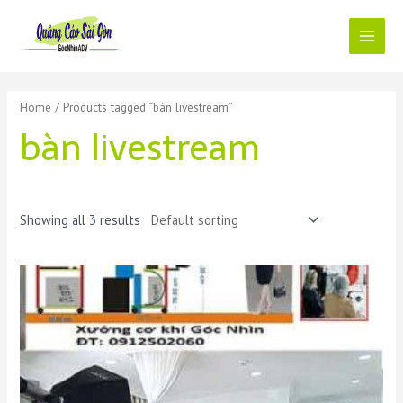
Skip
to
content
Main
Menu
Home
/ Products tagged “bàn livestream”
bàn livestream
Showing all 3 results