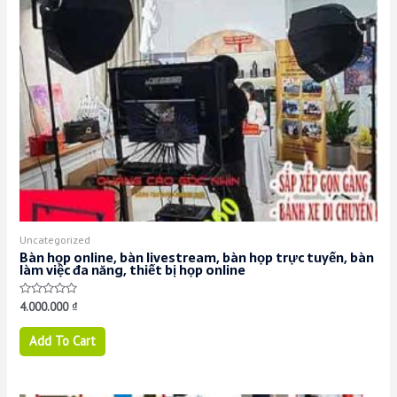
Uncategorized
Bàn họp online, bàn livestream, bàn họp trực tuyến, bàn
làm việc đa năng, thiết bị họp online
Rated
4.000.000
₫
0
out
of
Add To Cart
5