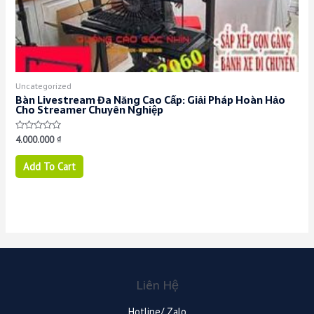
Uncategorized
Bàn Livestream Đa Năng Cao Cấp: Giải Pháp Hoàn Hảo
Cho Streamer Chuyên Nghiệp
Rated
4.000.000
₫
0
out
of
Add To Cart
5
Liên Hệ
Hotline/ Zalo