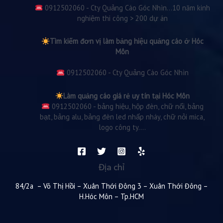
0912502060 - Cty Quảng Cáo Góc Nhìn...10 năm kinh
nghiệm thi công > 200 dự án
Tìm kiếm đơn vị làm bảng hiệu quảng cáo ở Hóc
Môn
0912502060 - Cty Quảng Cáo Góc Nhìn
Làm quảng cáo giá rẻ uy tín tại Hóc Môn
0912502060 - bảng hiệu, hộp đèn, chữ nổi, bảng
bạt, bảng alu, bảng đèn led nhấp nháy, chữ nỏi mica,
logo công ty....
Địa chỉ
84/2a – Võ Thị Hồi – Xuân Thới Đông 3 – Xuân Thới Đông –
H.Hóc Môn – Tp.HCM