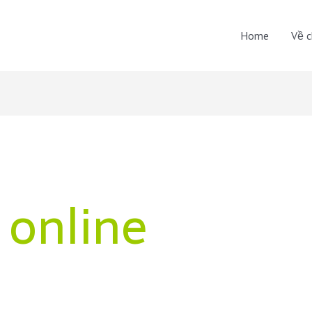
Home
Về c
 online