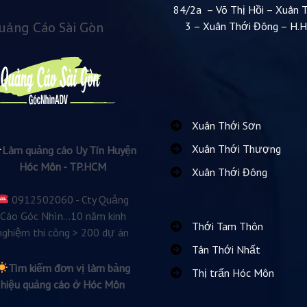
84/2a – Võ Thị Hồi – Xuân 
uảng Cáo Sài Gòn
3 – Xuân Thới Đông – H.
Xuân Thới Sơn
Xuân Thới Thượng
Làm quảng cáo Uy Tín Huyện
Hóc Môn - TP.HCM
Xuân Thới Đông
0912502060 - Cty Quảng
Cáo Góc Nhìn...10 năm kinh
Thới Tam Thôn
nghiệm thi công > 200 dự án
Tân Thới Nhất
Tìm kiếm đơn vị làm bảng
Thị trấn Hóc Môn
hiệu quảng cáo ở Hóc Môn