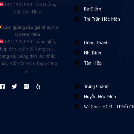
0912502060 - Cty Quảng
Bà Điểm
Cáo Góc Nhìn
Thị Trấn Hóc Môn
Làm quảng cáo giá rẻ uy tín
tại Hóc Môn
0912502060 - bảng hiệu,
Đông Thạnh
hộp đèn, chữ nổi, bảng bạt,
Nhị Bình
bảng alu, bảng đèn led nhấp
Tân Hiệp
nháy, chữ nỏi mica, logo công
ty....
Trung Chánh
Huyện Hóc Môn
Sài Gòn - HCM - TP.Hồ Ch