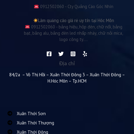
0912502060 - Cty Quảng Cáo Góc Nhìn
Làm quảng cáo giá rẻ uy tín tại Hóc Môn
0912502060 - bảng hiệu, hộp đèn, chữ nổi, bảng
bạt, bảng alu, bảng đèn led nhấp nháy, chữ nỏi mica,
logo công ty....
Địa chỉ
84/2a – Võ Thị Hồi – Xuân Thới Đông 3 – Xuân Thới Đông –
H.Hóc Môn – Tp.HCM
Xuân Thới Sơn
Xuân Thới Thượng
Xuân Thới Đông