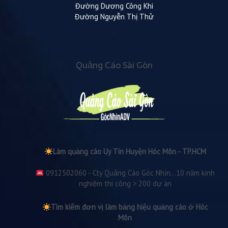
Đường Dương Công Khi
Đường Nguyễn Thị Thử
Quảng Cáo Sài Gòn
Làm quảng cáo Uy Tín Huyện Hóc Môn - TP.HCM
0912502060 - Cty Quảng Cáo Góc Nhìn...10 năm kinh
nghiệm thi công > 200 dự án
Tìm kiếm đơn vị làm bảng hiệu quảng cáo ở Hóc
Môn