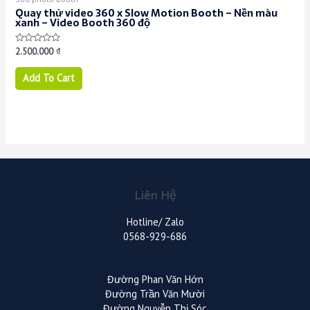
Quay thử video 360 x Slow Motion Booth – Nền màu
xanh – Video Booth 360 độ
Rated
2.500.000
₫
0
out
of
Add To Cart
5
Liên Hệ
Hotline/ Zalo
0568-929-686
Đường Phan Văn Hớn
Đường Trần Văn Mười
Đường Nguyễn Thị Sóc