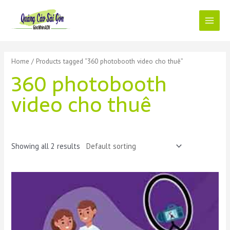
Skip
to
content
Main
Menu
Home
/ Products tagged “360 photobooth video cho thuê”
360 photobooth
video cho thuê
Showing all 2 results