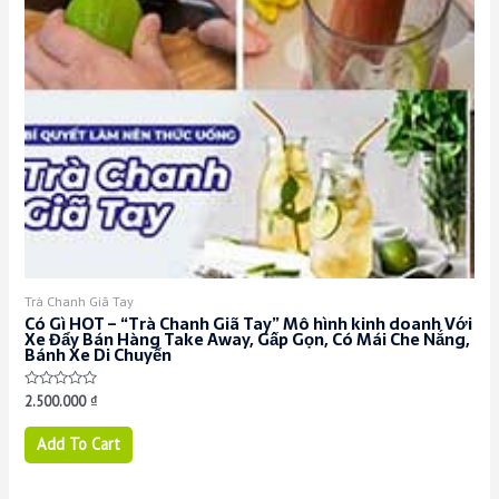
Trà Chanh Giã Tay
Có Gì HOT – “Trà Chanh Giã Tay” Mô hình kinh doanh Với
Xe Đẩy Bán Hàng Take Away, Gấp Gọn, Có Mái Che Nắng,
Bánh Xe Di Chuyển
Rated
2.500.000
₫
0
out
of
Add To Cart
5