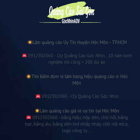
Làm quảng cáo Uy Tín Huyện Hóc Môn - TP.HCM
0912502060 - Cty Quảng Cáo Góc Nhìn...10 năm kinh
nghiệm thi công > 200 dự án
Tìm kiếm đơn vị làm bảng hiệu quảng cáo ở Hóc
Môn
0912502060 - Cty Quảng Cáo Góc Nhìn
Làm quảng cáo giá rẻ uy tín tại Hóc Môn
0912502060 - bảng hiệu, hộp đèn, chữ nổi, bảng
bạt, bảng alu, bảng đèn led nhấp nháy, chữ nỏi mica,
logo công ty....