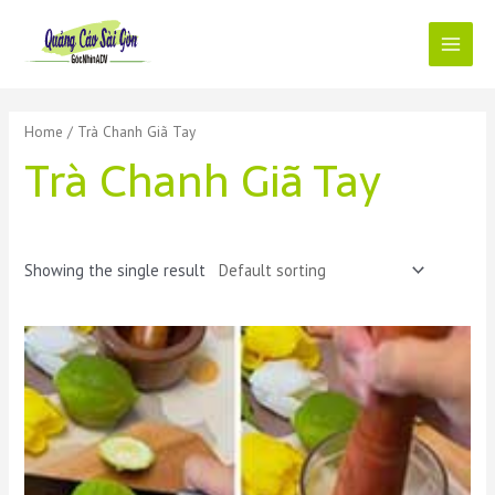
Skip
to
content
Main
Menu
Home
/ Trà Chanh Giã Tay
Trà Chanh Giã Tay
Showing the single result