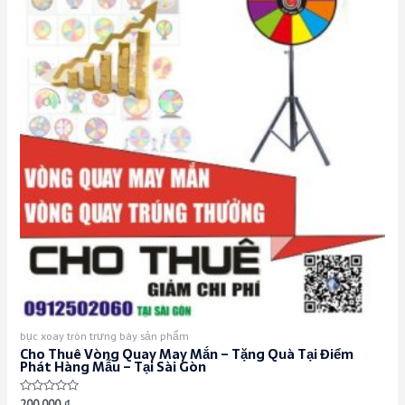
bục xoay tròn trưng bày sản phẩm
Cho Thuê Vòng Quay May Mắn – Tặng Quà Tại Điểm
Phát Hàng Mẫu – Tại Sài Gòn
Rated
200.000
₫