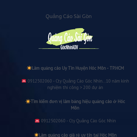
Quảng Cáo Sài Gòn
Làm quảng cáo Uy Tín Huyện Hóc Môn - TP.HCM
0912502060 - Cty Quảng Cáo Góc Nhìn...10 năm kinh
nghiệm thi công > 200 dự án
Tìm kiếm đơn vị làm bảng hiệu quảng cáo ở Hóc
Môn
0912502060 - Cty Quảng Cáo Góc Nhìn
Làm quảng cáo giá rẻ uy tín tại Hóc Môn