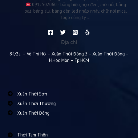
0912502060 - bảng hiệu, hộp đèn, chữ nổi, bảng
bạt, bảng alu, bảng đèn led nhấp nháy, chữ nỏi mica,
logo công ty....
Địa chỉ
84/2a – Võ Thị Hồi – Xuân Thới Đông 3 – Xuân Thới Đông –
H.Hóc Môn – Tp.HCM
Xuân Thới Sơn
Xuân Thới Thượng
Xuân Thới Đông
Thới Tam Thôn