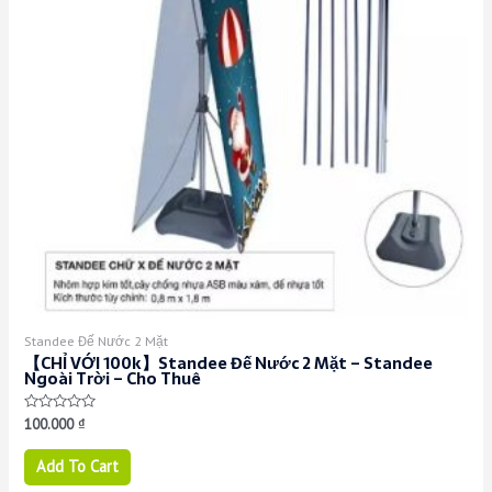
Standee Đế Nước 2 Mặt
【CHỈ VỚI 100k】Standee Đế Nước 2 Mặt – Standee
Ngoài Trời – Cho Thuê
Rated
100.000
₫
0
out
of
Add To Cart
5