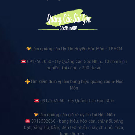
Làm quảng cáo Uy Tín Huyện Hóc Môn - TP.HCM
0912502060 - Cty Quảng Cáo Góc Nhìn...10 năm kinh
nghiệm thi công > 200 dự án
Tìm kiếm đơn vị làm bảng hiệu quảng cáo ở Hóc
Môn
0912502060 - Cty Quảng Cáo Góc Nhìn
Làm quảng cáo giá rẻ uy tín tại Hóc Môn
0912502060 - bảng hiệu, hộp đèn, chữ nổi, bảng
bạt, bảng alu, bảng đèn led nhấp nháy, chữ nỏi mica,
logo công ty....