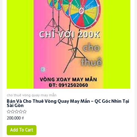
cho thuê vòng quay may mắn
Bán Và Cho Thuê Vòng Quay May Mắn – QC Góc Nhìn Tại
Sài Gòn
Rated
200.000
₫
0
out
of
Add To Cart
5