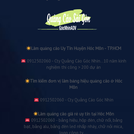
Làm quảng cáo Uy Tín Huyện Hóc Môn - TP.HCM
0912502060 - Cty Quảng Cáo Góc Nhìn...10 năm kinh
nghiệm thi công > 200 dự án
Tìm kiếm đơn vị làm bảng hiệu quảng cáo ở Hóc
Môn
0912502060 - Cty Quảng Cáo Góc Nhìn
Làm quảng cáo giá rẻ uy tín tại Hóc Môn
0912502060 - bảng hiệu, hộp đèn, chữ nổi, bảng
bạt, bảng alu, bảng đèn led nhấp nháy, chữ nỏi mica,
logo công ty....