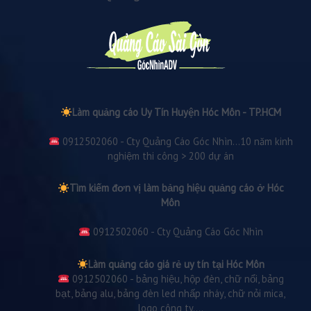
Làm quảng cáo Uy Tín Huyện Hóc Môn - TP.HCM
0912502060 - Cty Quảng Cáo Góc Nhìn...10 năm kinh
nghiệm thi công > 200 dự án
Tìm kiếm đơn vị làm bảng hiệu quảng cáo ở Hóc
Môn
0912502060 - Cty Quảng Cáo Góc Nhìn
Làm quảng cáo giá rẻ uy tín tại Hóc Môn
0912502060 - bảng hiệu, hộp đèn, chữ nổi, bảng
bạt, bảng alu, bảng đèn led nhấp nháy, chữ nỏi mica,
logo công ty....