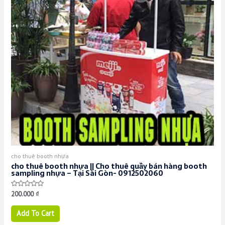
cho thuê booth nhựa
cho thuê booth nhựa || Cho thuê quầy bán hàng booth
sampling nhựa – Tại Sài Gòn- 0912502060
Rated
200.000
₫
0
out
of
Add To Cart
5