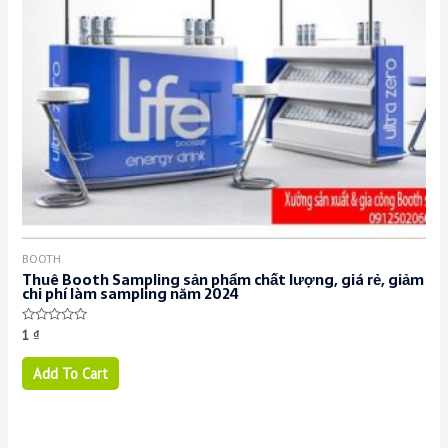
BOOTH
Thuê Booth Sampling sản phẩm chất lượng, giá rẻ, giảm
chi phí làm sampling năm 2024
Rated
1
₫
0
out
of
Add To Cart
5