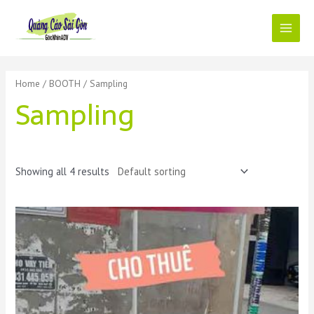
Skip
to
content
Main
Menu
Home
/
BOOTH
/ Sampling
Sampling
Showing all 4 results