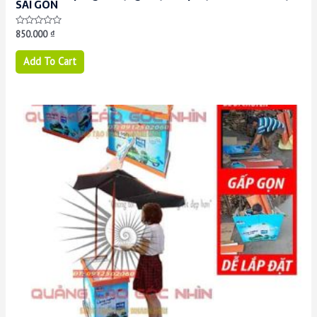
SÀI GÒN
Rated
850.000
₫
0
out
of
Add To Cart
5