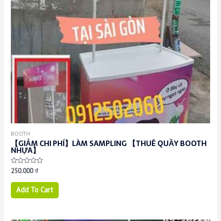
BOOTH
【GIẢM CHI PHÍ】LÀM SAMPLING 【THUÊ QUẦY BOOTH
NHỰA】
Rated
250.000
₫
0
out
of
Add To Cart
5