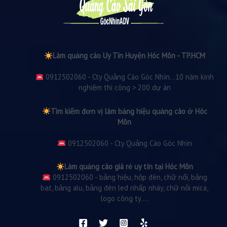
Làm quảng cáo Uy Tín Huyện Hóc Môn - TP.HCM
0912502060 - Cty Quảng Cáo Góc Nhìn...10 năm kinh
nghiệm thi công > 200 dự án
Tìm kiếm đơn vị làm bảng hiệu quảng cáo ở Hóc
Môn
0912502060 - Cty Quảng Cáo Góc Nhìn
Làm quảng cáo giá rẻ uy tín tại Hóc Môn
0912502060 - bảng hiệu, hộp đèn, chữ nổi, bảng
bạt, bảng alu, bảng đèn led nhấp nháy, chữ nỏi mica,
logo công ty....