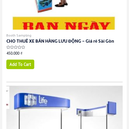
Booth Sampling
CHO THUÊ XE BÁN HÀNG LƯU ĐỘNG – Giá rẻ Sài Gòn
Rated
450.000
₫
0
out
of
Add To Cart
5