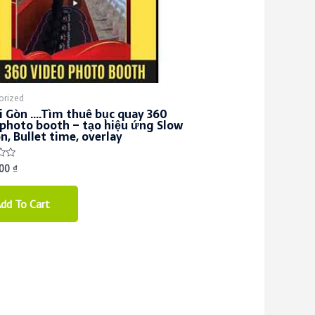
orized
ài Gòn ….Tìm thuê bục quay 360
 photo booth – tạo hiệu ứng Slow
, Bullet time, overlay
000
₫
dd To Cart