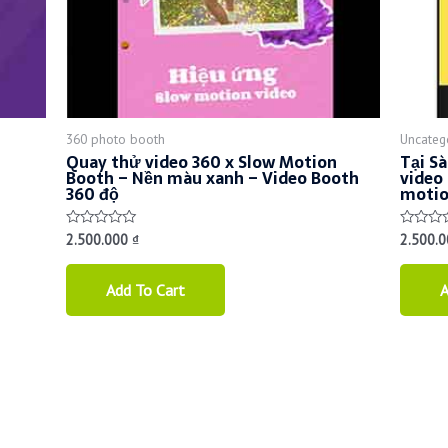
360 photo booth
Uncateg
Quay thử video 360 x Slow Motion
Tại S
Booth – Nền màu xanh – Video Booth
video
360 độ
motion
2.500.000
₫
2.500.
Rated
Rated
0
0
out
out
of
of
Add To Cart
A
5
5