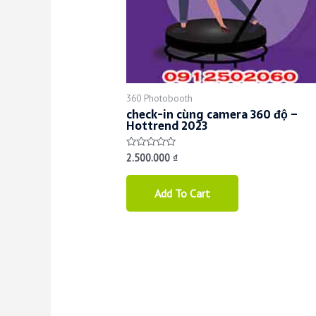
360 Photobooth
check-in cùng camera 360 độ –
Hottrend 2023
2.500.000
₫
Rated
0
out
of
Add To Cart
5