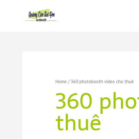
Skip
to
content
Home
/ 360 photobooth video cho thuê
360 pho
thuê