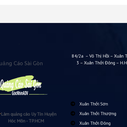
84/2a – Võ Thị Hồi – Xuân 
uảng Cáo Sài Gòn
3 – Xuân Thới Đông – H.
Xuân Thới Sơn
Xuân Thới Thượng
Làm quảng cáo Uy Tín Huyện
Hóc Môn - TP.HCM
Xuân Thới Đông