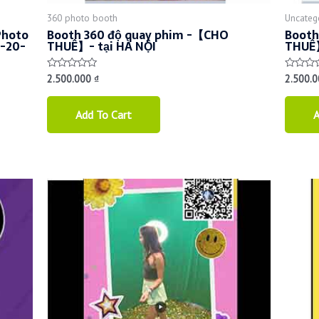
360 photo booth
Uncateg
Photo
Booth 360 độ quay phim -【CHO
Booth
0-20-
THUÊ】- tại HÀ NỘI
THUÊ】
2.500.000
₫
2.500.
Rated
Rated
0
0
out
out
of
of
Add To Cart
A
5
5