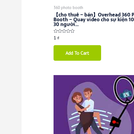
360 photo booth
【cho thuê – bán】Overhead 360 
Booth – Quay video cho sự kiện 1
30 người…
1
₫
Rated
0
out
of
Add To Cart
5