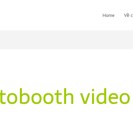
Home
Về c
tobooth video