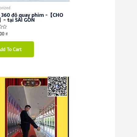
orized
 360 độ quay phim -【CHO
- tại SÀI GÒN
000
₫
dd To Cart