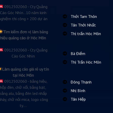
0912502060 - Cty Quảng
Cáo Góc Nhìn...10 năm kinh
Thới Tam Thôn
nghiệm thi công > 200 dự án
Tân Thới Nhất
Tìm kiếm đơn vị làm bảng
Thị trấn Hóc Môn
hiệu quảng cáo ở Hóc Môn
0912502060 - Cty Quảng
Bà Điểm
Cáo Góc Nhìn
Thị Trấn Hóc Môn
Làm quảng cáo giá rẻ uy tín
tại Hóc Môn
0912502060 - bảng hiệu,
Đông Thạnh
hộp đèn, chữ nổi, bảng bạt,
Nhị Bình
bảng alu, bảng đèn led nhấp
Tân Hiệp
nháy, chữ nỏi mica, logo công
ty....