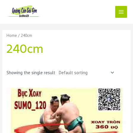
Skip
to
content
Main
Menu
Home
/ 240cm
240cm
Showing the single result