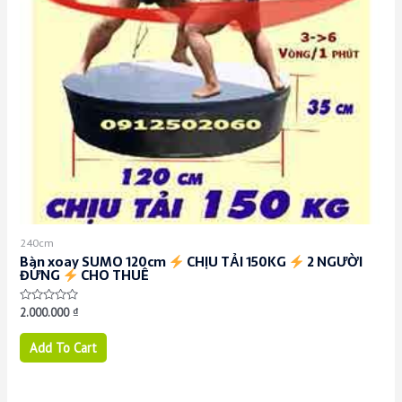
240cm
Bàn xoay SUMO 120cm
CHỊU TẢI 150KG
2 NGƯỜI
ĐỨNG
CHO THUÊ
Rated
2.000.000
₫
0
out
of
Add To Cart
5