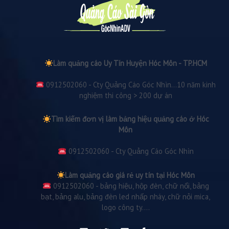
Làm quảng cáo Uy Tín Huyện Hóc Môn - TP.HCM
0912502060 - Cty Quảng Cáo Góc Nhìn...10 năm kinh
nghiệm thi công > 200 dự án
Tìm kiếm đơn vị làm bảng hiệu quảng cáo ở Hóc
Môn
0912502060 - Cty Quảng Cáo Góc Nhìn
Làm quảng cáo giá rẻ uy tín tại Hóc Môn
0912502060 - bảng hiệu, hộp đèn, chữ nổi, bảng
bạt, bảng alu, bảng đèn led nhấp nháy, chữ nỏi mica,
logo công ty....