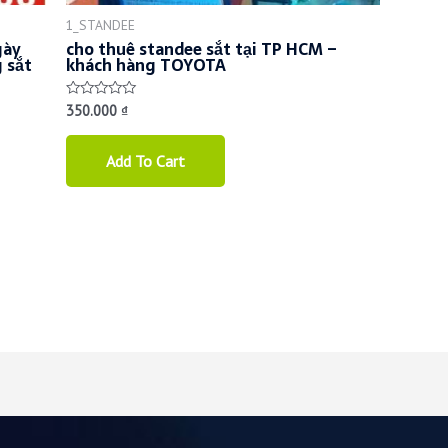
1_STANDEE
gày
cho thuê standee sắt tại TP HCM –
 sắt
khách hàng TOYOTA
350.000
₫
Rated
0
out
of
Add To Cart
5