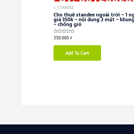
1_STANDEE
Cho thuê standee ngoài trời – 1 n
giá 350k – nội dung 2 mặt – khung
– chống gió
350.000
₫
Rated
0
out
of
Add To Cart
5