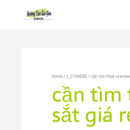
Skip
to
content
Home
/
1_STANDEE
/ cần tìm thuê standee
cần tìm
sắt giá r