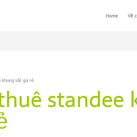
Home
Về c
 khung sắt giá rẻ
 thuê standee
ẻ