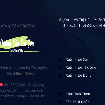
84/2a – Võ Thị Hồi – Xuân 
uảng Cáo Sài Gòn
3 – Xuân Thới Đông – H.
Xuân Thới Sơn
Xuân Thới Thượng
Làm quảng cáo Uy Tín Huyện
Hóc Môn - TP.HCM
Xuân Thới Đông
0912502060 - Cty Quảng
Cáo Góc Nhìn...10 năm kinh
Thới Tam Thôn
nghiệm thi công > 200 dự án
Tân Thới Nhất