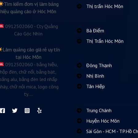
Tìm kiếm đơn vị làm bảng
Thị trấn Hóc Môn
hiệu quảng cáo ở Hóc Môn
0912502060 - Cty Quảng
Bà Điểm
Cáo Góc Nhìn
Thị Trấn Hóc Môn
Làm quảng cáo giá rẻ uy tín
tại Hóc Môn
0912502060 - bảng hiệu,
Đông Thạnh
hộp đèn, chữ nổi, bảng bạt,
Nhị Bình
bảng alu, bảng đèn led nhấp
Tân Hiệp
nháy, chữ nỏi mica, logo công
ty....
Trung Chánh
Huyện Hóc Môn
Sài Gòn - HCM - TP.Hồ Ch