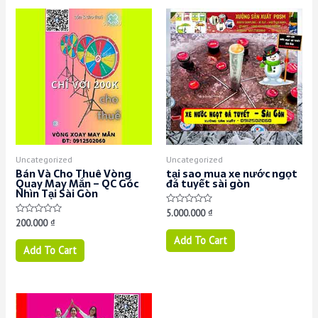
Uncategorized
Uncategorized
Bán Và Cho Thuê Vòng
tại sao mua xe nước ngọt
Quay May Mắn – QC Góc
đá tuyết sài gòn
Nhìn Tại Sài Gòn
Rated
5.000.000
₫
0
Rated
200.000
₫
out
0
of
out
Add To Cart
5
of
Add To Cart
5