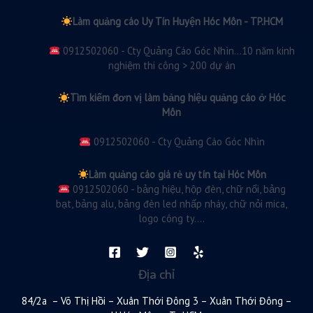
Làm quảng cáo Uy Tín Huyện Hóc Môn - TP.HCM
0912502060 - Cty Quảng Cáo Góc Nhìn...10 năm kinh
nghiệm thi công > 200 dự án
Tìm kiếm đơn vị làm bảng hiệu quảng cáo ở Hóc
Môn
0912502060 - Cty Quảng Cáo Góc Nhìn
Làm quảng cáo giá rẻ uy tín tại Hóc Môn
0912502060 - bảng hiệu, hộp đèn, chữ nổi, bảng
bạt, bảng alu, bảng đèn led nhấp nháy, chữ nỏi mica,
logo công ty....
Địa chỉ
84/2a – Võ Thị Hồi – Xuân Thới Đông 3 – Xuân Thới Đông –