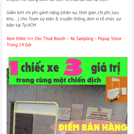
mùa
hè
Giảm bớt chi phí gánh nặng (nhân sự, thời gian, chi phí, lưu
-
kho….) cho Team sự kiện & truyền thông, đơn vị tổ chức sự
Savills
kiện tại Tp.HCM
Summer
day
Xem thêm >>>
Cho Thuê Booth – Xe Sampling – Popup Store
2026
Trong 24 Giờ
tại
Tân
Cảng
Sài
Gòn"
quantity