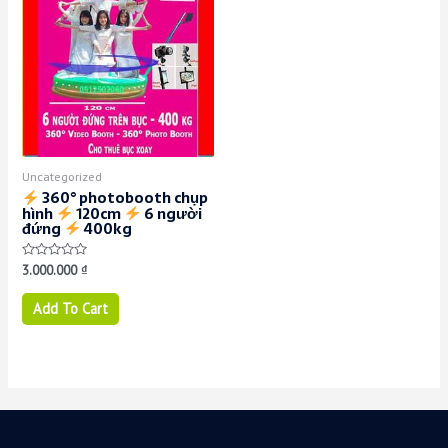
Uncategorized
360° photobooth chụp
hình
120cm
6 người
đứng
400kg
Rated
3.000.000
₫
0
out
of
Add To Cart
5