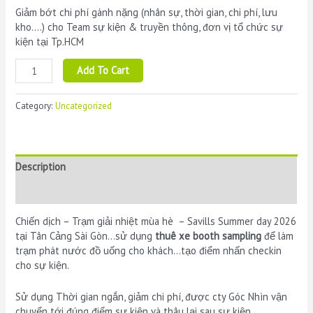
Giảm bớt chi phí gánh nặng (nhân sự, thời gian, chi phí, lưu
kho….) cho Team sự kiện & truyền thông, đơn vị tổ chức sự
kiện tại Tp.HCM
Thuê
Add To Cart
xe
đẩy
Category:
Uncategorized
lưu
động
phát
nước
Description
cho
sự
Reviews (0)
kiện
"
Chiến dịch – Trạm giải nhiệt mùa hè – Savills Summer day 2026
Chiến
tại Tân Cảng Sài Gòn…sử dụng
thuê xe booth sampling
để làm
dịch
trạm phát nước đồ uống cho khách…tạo điểm nhấn checkin
-
cho sự kiện.
Trạm
giải
Sử dụng Thời gian ngắn, giảm chi phí, được cty Góc Nhìn vận
nhiệt
chuyển tới đúng điểm sự kiện và thâu lại sau sự kiện.