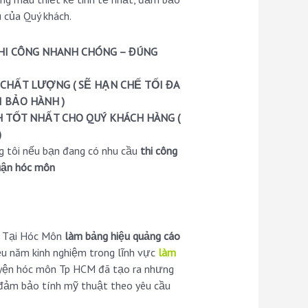
 của Quý khách.
THI CÔNG NHANH CHÓNG – ĐÚNG
 CHẤT LƯỢNG ( SẼ HẠN CHẾ TỐI ĐA
I BẢO HÀNH )
 TỐT NHẤT CHO QUÝ KHÁCH HÀNG (
)
ng tôi nếu bạn đang có nhu cầu
thi công
quận hóc môn
u Tại Hóc Môn
làm bảng hiệu quảng cáo
ều năm kinh nghiệm trong lĩnh vực
làm
uyện hóc môn Tp HCM đã tạo ra nhưng
, đảm bảo tính mỹ thuật theo yêu cầu