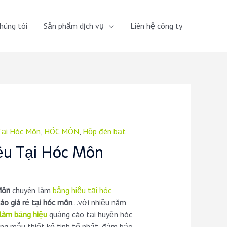
húng tôi
Sản phẩm dịch vụ
Liên hệ công ty
Tại Hóc Môn
,
HÓC MÔN
,
Hộp đèn bạt
ệu Tại Hóc Môn
Môn
chuyên làm
bảng hiệu tại hóc
áo giá rẻ tại hóc môn
…với nhiều năm
làm bảng hiệu
quảng cáo tại huyện hóc
g mẫu thiết kế tinh tế nhất, đảm bảo