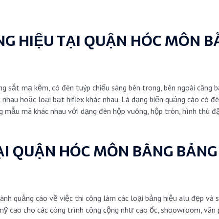
NG HIỆU TẠI QUẬN HÓC MÔN B
T
g sắt mạ kẽm, có đèn tuýp chiếu sáng bên trong, bên ngoài căng bạt
nhau hoặc loại bạt hiflex khác nhau. Là dạng biển quảng cáo có đè
g mẫu mã khác nhau với dạng đèn hộp vuông, hộp tròn, hình thù đ
TẠI QUẬN HÓC MÔN BẰNG
BẢNG
nh quảng cáo về việc thi công làm các loại bảng hiệu alu đẹp và s
 mỹ cao cho các công trình công cộng như cao ốc, shoowroom, văn 