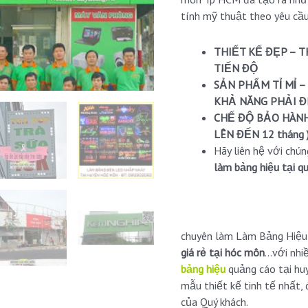
tính mỹ thuật theo yêu cầu
THIẾT KẾ ĐẸP – 
TIẾN ĐỘ
SẢN PHẨM TỈ MỈ –
KHẢ NĂNG PHẢI Đ
CHẾ ĐỘ BẢO HÀNH
LÊN ĐẾN 12 tháng 
Hãy liên hệ với chú
làm bảng hiệu tại 
chuyên làm Làm Bảng Hiệ
giá rẻ tại hóc môn
…với nhi
bảng hiệu
quảng cáo tại h
mẫu thiết kế tinh tế nhất
của Quý khách.