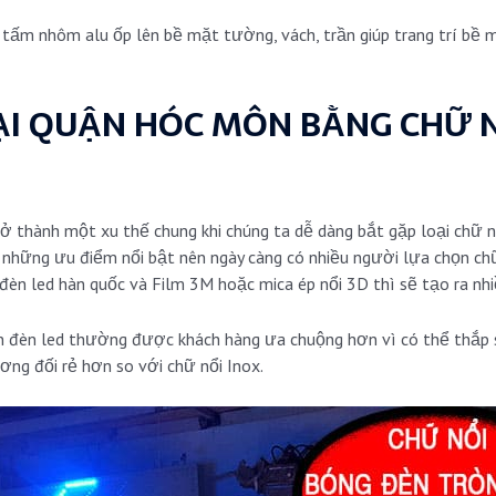
 tấm nhôm alu ốp lên bề mặt tường, vách, trần giúp trang trí bề 
TẠI QUẬN HÓC MÔN BẰNG
CHỮ N
rở thành một xu thế chung khi chúng ta dễ dàng bắt gặp loại chữ nà
i những ưu điểm nổi bật nên ngày càng có nhiều người lựa chọn chữ
 đèn led hàn quốc và Film 3M hoặc mica ép nổi 3D thì sẽ tạo ra nh
gắn đèn led thường được khách hàng ưa chuộng hơn vì có thể thắp 
ơng đối rẻ hơn so với chữ nổi Inox.